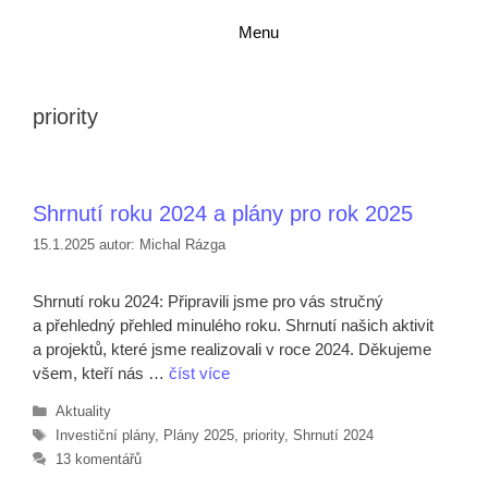
Přeskočit
Přeskočit
Menu
na
na
obsah
obsah
priority
Shrnutí roku 2024 a plány pro rok 2025
15.1.2025
autor:
Michal Rázga
Shrnutí roku 2024: Připravili jsme pro vás stručný
a přehledný přehled minulého roku. Shrnutí našich aktivit
a projektů, které jsme realizovali v roce 2024. Děkujeme
všem, kteří nás …
číst více
Rubriky
Aktuality
Štítky
Investiční plány
,
Plány 2025
,
priority
,
Shrnutí 2024
13 komentářů