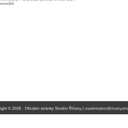
omentářů
ight © 2026 · Oficiální stránky Strašín Říčany |
osadnivybor@ricanystra