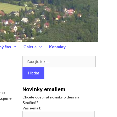
ný čas
Galerie
Kontakty
Novinky emailem
ého
Chcete odebírat novinky o dění na
ěkujeme
Strašíně?
Váš e-mail: