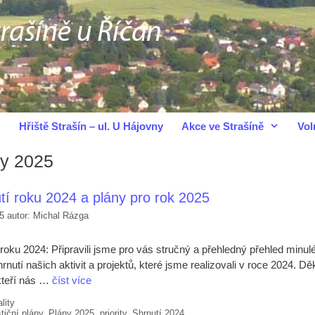
Hřiště Strašín – ul. U Hájovny
Akce ve Strašíně
Vol
y 2025
tí roku 2024 a plány pro rok 2025
5
autor:
Michal Rázga
 roku 2024: Připravili jsme pro vás stručný a přehledný přehled minul
hrnutí našich aktivit a projektů, které jsme realizovali v roce 2024. D
kteří nás …
číst více
iky
lity
y
tiční plány
,
Plány 2025
,
priority
,
Shrnutí 2024