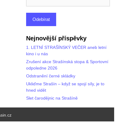
Nejnovější příspěvky
1. LETNÍ STRAŠÍNSKÝ VEČER aneb letní
kino i u nás
Zrušení akce Strašínská stopa & Sportovní
odpoledne 2026
Odstranění černé skládky
Ukliďme Strašín – když se spojí síly, je to
hned vidět
Slet čarodějnic na Strašíně
sin.cz