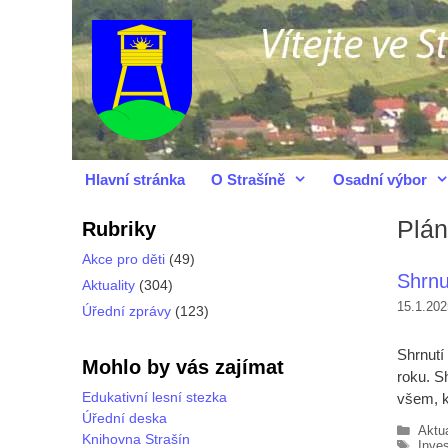
Přeskočit
Přeskočit
na
na
obsah
obsah
Hlavní stránka
O Strašíně
Osadní výbor
Plán
Rubriky
Akce pro děti
(49)
Shrnu
Aktuality
(304)
15.1.202
Úřední zprávy
(123)
Shrnutí
Mohlo by vás zajímat
roku. S
Edukativní lesní stezka
všem, 
Úřední deska
Rubr
Aktua
Knihovna Strašín
Štítk
Inves