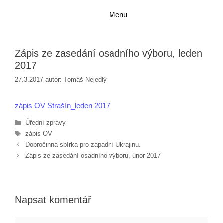
Přeskočit
Přeskočit
Menu
na
na
obsah
obsah
Zápis ze zasedání osadního výboru, leden
2017
27.3.2017
autor:
Tomáš Nejedlý
zápis OV Strašín_leden 2017
Rubriky
Úřední zprávy
Štítky
zápis OV
Dobročinná sbírka pro západní Ukrajinu.
Zápis ze zasedání osadního výboru, únor 2017
Napsat komentář
Komentář