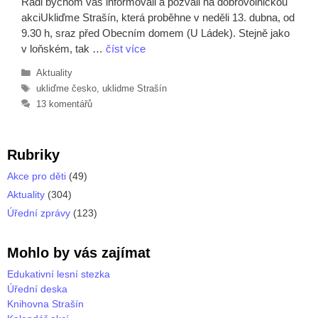
Rádi bychom vás informovali a pozvali na dobrovolnickou
akciUkliďme Strašín, která proběhne v neděli 13. dubna, od
9.30 h, sraz před Obecním domem (U Ládek). Stejně jako
v loňském, tak …
číst více
Rubriky
Aktuality
Štítky
ukliďme česko
,
uklidme Strašín
13 komentářů
Rubriky
Akce pro děti
(49)
Aktuality
(304)
Úřední zprávy
(123)
Mohlo by vás zajímat
Edukativní lesní stezka
Úřední deska
Knihovna Strašín