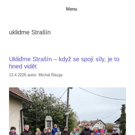
Přeskočit
Přeskočit
Menu
na
na
obsah
obsah
uklidme Strašín
Ukliďme Strašín – když se spojí síly, je to
hned vidět
13.4.2026
autor:
Michal Rázga