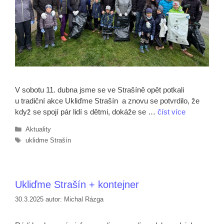
V sobotu 11. dubna jsme se ve Strašíně opět potkali
u tradiční akce Ukliďme Strašín a znovu se potvrdilo, že
když se spojí pár lidí s dětmi, dokáže se …
číst více
Rubriky
Aktuality
Štítky
uklidme Strašín
Ukliďme Strašín + kontejner
30.3.2025
autor:
Michal Rázga