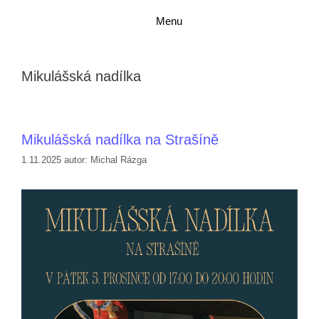
Přeskočit
Přeskočit
Menu
na
na
obsah
obsah
Mikulášská nadílka
Mikulášská nadílka na Strašíně
1.11.2025
autor:
Michal Rázga