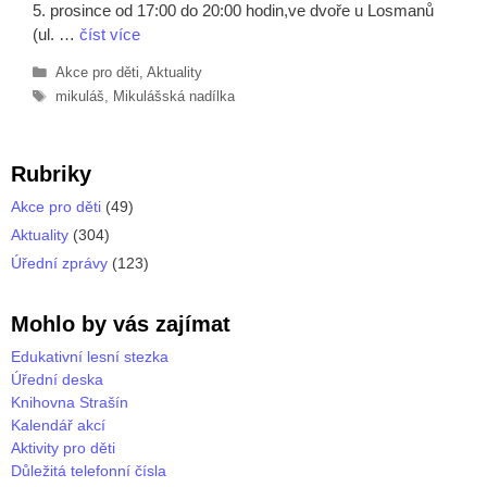
5. prosince od 17:00 do 20:00 hodin,ve dvoře u Losmanů
(ul. …
číst více
Rubriky
Akce pro děti
,
Aktuality
Štítky
mikuláš
,
Mikulášská nadílka
Rubriky
Akce pro děti
(49)
Aktuality
(304)
Úřední zprávy
(123)
Mohlo by vás zajímat
Edukativní lesní stezka
Úřední deska
Knihovna Strašín
Kalendář akcí
Aktivity pro děti
Důležitá telefonní čísla