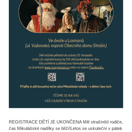
REGISTRACE DĚTÍ JE UKONČENA Milí strašínští rodiče,
čas Mikulášské nadílky se blíží!Letos se uskuteční v pátek