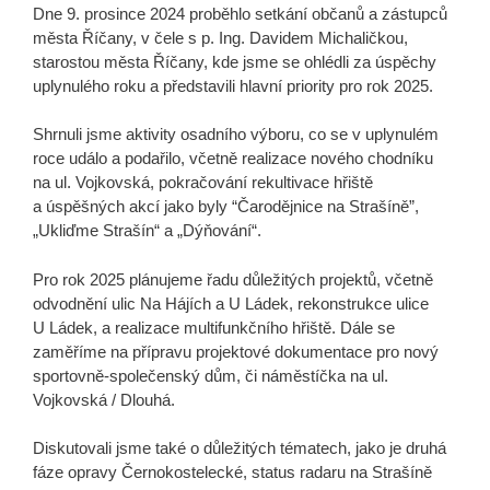
Dne 9. prosince 2024 proběhlo setkání občanů a zástupců
města Říčany, v čele s p. Ing. Davidem Michaličkou,
starostou města Říčany, kde jsme se ohlédli za úspěchy
uplynulého roku a představili hlavní priority pro rok 2025.
Shrnuli jsme aktivity osadního výboru, co se v uplynulém
roce událo a podařilo, včetně realizace nového chodníku
na ul. Vojkovská, pokračování rekultivace hřiště
a úspěšných akcí jako byly “Čarodějnice na Strašíně”,
„Ukliďme Strašín“ a „Dýňování“.
Pro rok 2025 plánujeme řadu důležitých projektů, včetně
odvodnění ulic Na Hájích a U Ládek, rekonstrukce ulice
U Ládek, a realizace multifunkčního hřiště. Dále se
zaměříme na přípravu projektové dokumentace pro nový
sportovně-společenský dům, či náměstíčka na ul.
Vojkovská / Dlouhá.
Diskutovali jsme také o důležitých tématech, jako je druhá
fáze opravy Černokostelecké, status radaru na Strašíně