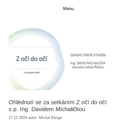
Přeskočit
Přeskočit
Menu
na
na
obsah
obsah
Ohlédnutí se za setkáním Z očí do očí
s p. Ing. Davidem Michaličkou
17.12.2024
autor:
Michal Rázga