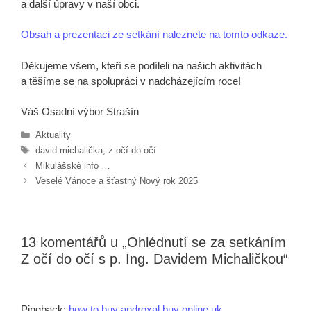
a další úpravy v naší obci.
Obsah a prezentaci ze setkání naleznete na tomto odkaze.
Děkujeme všem, kteří se podíleli na našich aktivitách
a těšíme se na spolupráci v nadcházejícím roce!
Váš Osadní výbor Strašín
Rubriky
Aktuality
Štítky
david michalička
,
z očí do očí
Mikulášské info …
Veselé Vánoce a šťastný Nový rok 2025
13 komentářů u „Ohlédnutí se za setkáním
Z očí do očí s p. Ing. Davidem Michaličkou“
Pingback:
how to buy androxal buy online uk