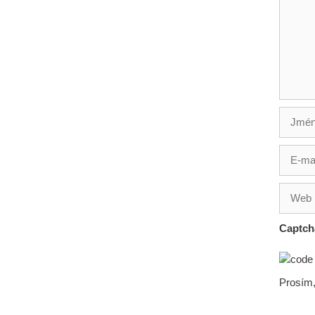
Jméno
E-
mail
Web
Captc
Prosím,