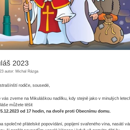
láš 2023
23
autor:
Michal Rázga
strašínští rodiče, sousedé,
 vás zveme na Mikuláškou nadílku, kdy stejně jako v minulých letec
láše můžete těšit
 5.12.2023 od 17 hodin, na dvoře proti Obecnímu domu.
 na společné přátelské popovídání, popíjení svařeného vína, nasátí v