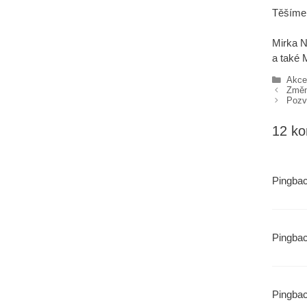
Těšíme 
Mirka N
a také M
Rubr
Akce 
Změn
Pozv
12 ko
Pingba
Pingba
Pingba