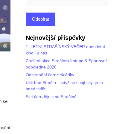
Nejnovější příspěvky
1. LETNÍ STRAŠÍNSKÝ VEČER aneb letní
kino i u nás
Zrušení akce Strašínská stopa & Sportovní
odpoledne 2026
Odstranění černé skládky
Ukliďme Strašín – když se spojí síly, je to
hned vidět
Slet čarodějnic na Strašíně
h se
ánoční