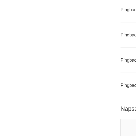
Pingba
Pingba
Pingba
Pingba
Napsa
Koment