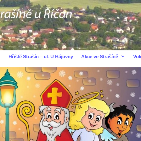
Hřiště Strašín – ul. U Hájovny
Akce ve Strašíně
Vol