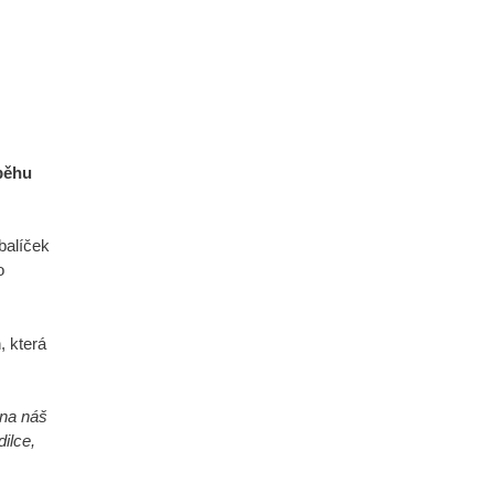
běhu
 balíček
o
, která
 na náš
ilce,