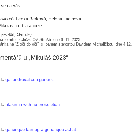
se na vás.
ovotná, Lenka Berková, Helena Lacinová
ikuláš, čerti a andělé.
iky
pro děti
,
Aktuality
a termínu schůze OV Strašín dne 6. 11. 2023
ánka na “Z očí do očí”, s panem starostou Davidem Michaličkou, dne 4.12.
mentářů u „Mikuláš 2023“
ck:
get androxal usa generic
ck:
rifaximin with no presciption
ck:
generique kamagra generique achat