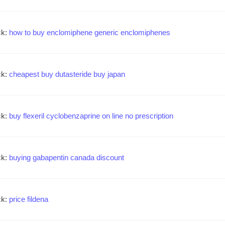
ck:
how to buy enclomiphene generic enclomiphenes
ck:
cheapest buy dutasteride buy japan
ck:
buy flexeril cyclobenzaprine on line no prescription
ck:
buying gabapentin canada discount
ck:
price fildena