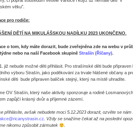
ry, či popřát sousedům veselé Vánoce i když už nemáte děti “v
šském věku”.
ce pro rodiče:
ÁŠENÍ DĚTÍ NA MIKULÁŠSKOU NADÍLKU 2023 UKONČENO.
ace o tom, kdy máte dorazit, bude zveřejněna zde na webu v prů
 týdne nebo na naší Facebook skupině
Strašín (Říčany)
.
1. již nebude možné děti přihlásit. Pro strašínské děti bude připraven
ního výboru Strašín, jako poděkování za trvale hlášené občany a pr
ínské děti bude připraven balíček stejný, který na místě uhradíte.
e OV Strašín, který naše aktivity sponzoruje a rodině Losmanových
m zapůjčí krásný dvůr a příjemné zázemí.
e přihlásíte, avšak nebudete moci 5.12.2023 dorazit, ozvěte se nám
akce@ricanystrasin.cz
. Vždy se snažíme čekat až na poslední opozd
me nikomu způsobit zármutek
.