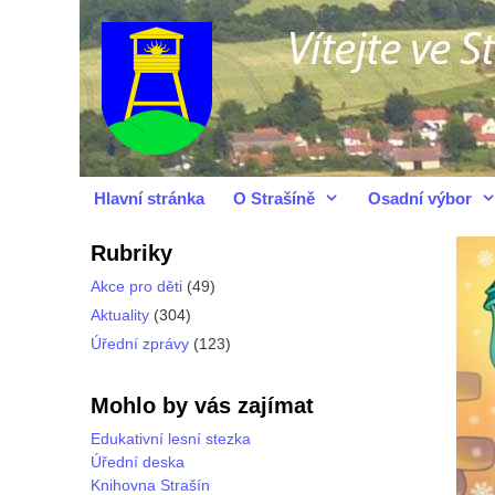
Přeskočit
Přeskočit
na
na
obsah
obsah
Hlavní stránka
O Strašíně
Osadní výbor
Rubriky
Akce pro děti
(49)
Aktuality
(304)
Úřední zprávy
(123)
Mohlo by vás zajímat
Edukativní lesní stezka
Úřední deska
Knihovna Strašín