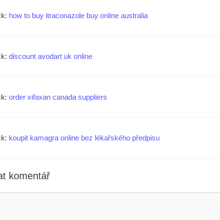
ck:
how to buy itraconazole buy online australia
ck:
discount avodart uk online
ck:
order xifaxan canada suppliers
ck:
koupit kamagra online bez lékařského předpisu
t komentář
ář