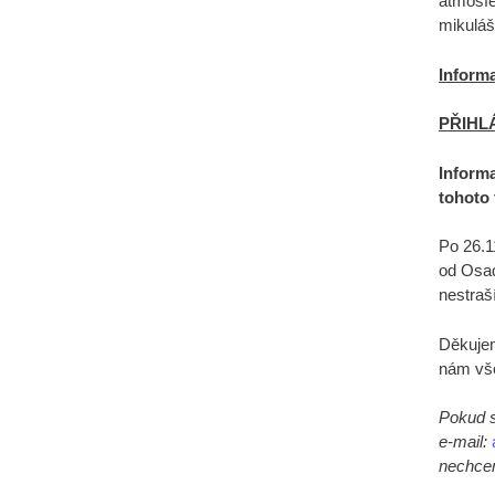
atmosfé
mikulá
Informa
PŘIHL
Inform
tohoto
Po 26.1
od Osad
nestraš
Děkujem
nám vše
Pokud s
e-mail:
nechce