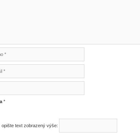
ha
*
 opište text zobrazený výše: