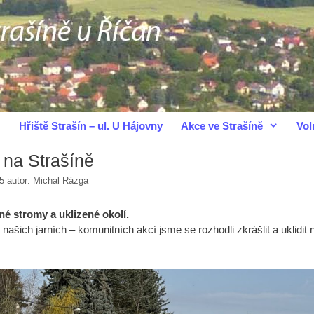
Hřiště Strašín – ul. U Hájovny
Akce ve Strašíně
Vol
 na Strašíně
5
autor:
Michal Rázga
é stromy a uklizené okolí.
našich jarních – komunitních akcí jsme se rozhodli zkrášlit a uklidit 