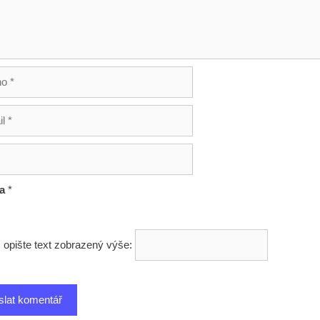
ha
*
 opište text zobrazený výše: