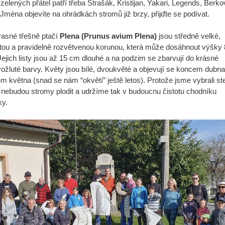
zelených přátel patří třeba Strašák, Kristijan, Yakari, Legends, Berko
. Jména objevíte na ohrádkách stromů již brzy, přijďte se podívat.
rasné třešně ptačí
Plena (Prunus avium Plena)
jsou středně velké,
itou a pravidelně rozvětvenou korunou, která může dosáhnout výšky 
Jejich listy jsou až 15 cm dlouhé a na podzim se zbarvují do krásné
ožluté barvy. Květy jsou bílé, dvoukvěté a objevují se koncem dubna
m května (snad se nám “okvětí” ještě letos). Protože jsme vybrali ste
 nebudou stromy plodit a udržíme tak v budoucnu čistotu chodníku
ky.