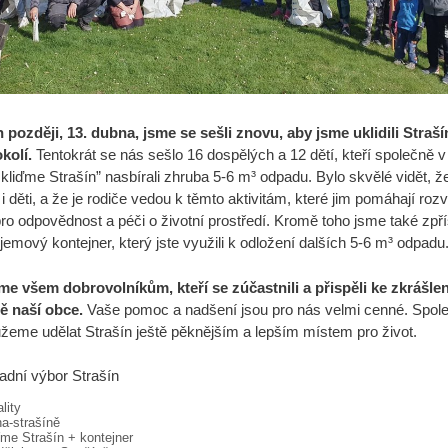
 později, 13. dubna, jsme se sešli znovu, aby jsme uklidili Straší
okolí.
Tentokrát se nás sešlo 16 dospělých a 12 dětí, kteří společně v
kliďme Strašín” nasbírali zhruba 5-6 m³ odpadu. Bylo skvělé vidět, ž
 i děti, a že je rodiče vedou k těmto aktivitám, které jim pomáhají rozv
ro odpovědnost a péči o životní prostředí. Kromě toho jsme také zpřís
jemový kontejner, který jste využili k odložení dalších 5-6 m³ odpadu
e všem dobrovolníkům, kteří se zúčastnili a přispěli ke zkrášlen
tě naší obce.
Vaše pomoc a nadšení jsou pro nás velmi cenné. Spol
ůžeme udělat Strašín ještě pěknějším a lepším místem pro život.
dní výbor Strašín
iky
lity
y
na-strašíně
me Strašín + kontejner