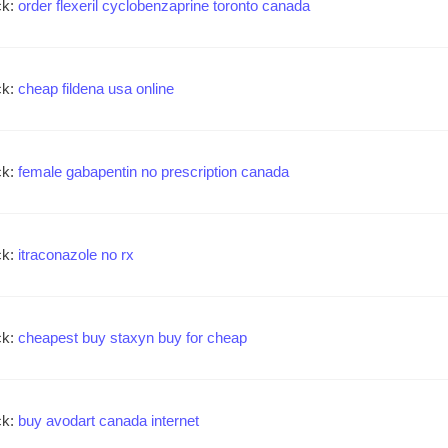
ck:
order flexeril cyclobenzaprine toronto canada
ck:
cheap fildena usa online
ck:
female gabapentin no prescription canada
ck:
itraconazole no rx
ck:
cheapest buy staxyn buy for cheap
ck:
buy avodart canada internet