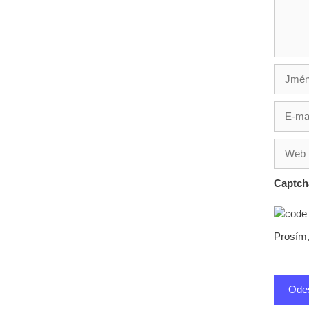
Jméno
E-
mail
Web
Captc
Prosím,