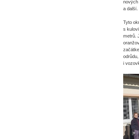
nových 
a další
Tyto ok
s kulov
metrů. 
oranžov
začátke
odrůdu,
i vozov