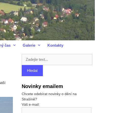
ný čas
Galerie
Kontakty
naši
Novinky emailem
Chcete odebírat novinky o dění na
Strašíně?
Váš e-mail: