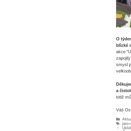
O týden
blízké 
akce “U
zapojily
smysl p
velkoob
Děkujem
a čisto
totiž m
Váš Osa
Rubr
Aktua
Štítk
jaro-
Ukliď