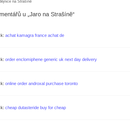
ějnice na Strašíně
mentářů u „Jaro na Strašíně“
ck:
achat kamagra france achat de
ck:
order enclomiphene generic uk next day delivery
ck:
online order androxal purchase toronto
ck:
cheap dutasteride buy for cheap