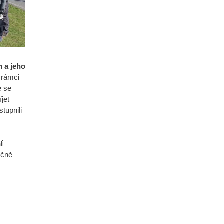
n a jeho
 rámci
e se
íjet
tupnili
.
í
ečně