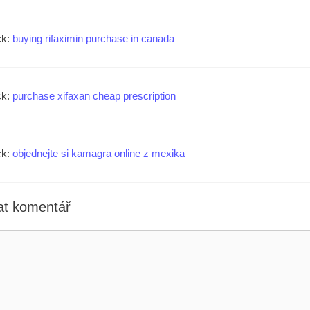
ck:
buying rifaximin purchase in canada
ck:
purchase xifaxan cheap prescription
ck:
objednejte si kamagra online z mexika
t komentář
ář