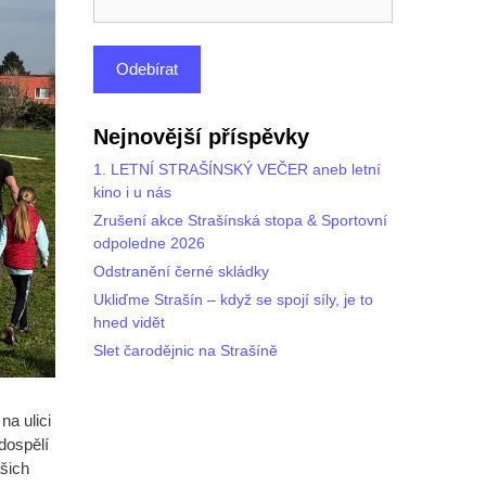
Nejnovější příspěvky
1. LETNÍ STRAŠÍNSKÝ VEČER aneb letní
kino i u nás
Zrušení akce Strašínská stopa & Sportovní
odpoledne 2026
Odstranění černé skládky
Ukliďme Strašín – když se spojí síly, je to
hned vidět
Slet čarodějnic na Strašíně
 na ulici
dospělí
ašich