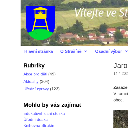
Přeskočit
Přeskočit
na
na
obsah
obsah
Hlavní stránka
O Strašíně
Osadní výbor
Jaro
Rubriky
14.4.202
Akce pro děti
(49)
Aktuality
(304)
Zasazen
Úřední zprávy
(123)
V rámci 
obec.
Mohlo by vás zajímat
Edukativní lesní stezka
Úřední deska
Knihovna Strašín