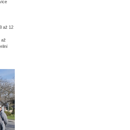
vice
8 až 12
 až
rilní