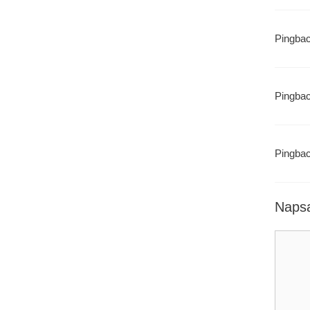
Pingba
Pingba
Pingba
Napsa
Koment