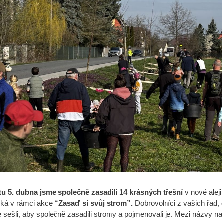
u 5. dubna jsme společně zasadili 14 krásných třešní
v nové aleji
ká v rámci akce
“Zasaď si svůj strom”.
Dobrovolníci z vašich řad, 
 se sešli, aby společně zasadili stromy a pojmenovali je. Mezi názvy n