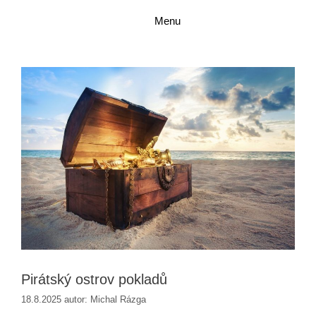
Přeskočit
Přeskočit
Menu
na
na
obsah
obsah
Pirátský ostrov pokladů
18.8.2025
autor:
Michal Rázga