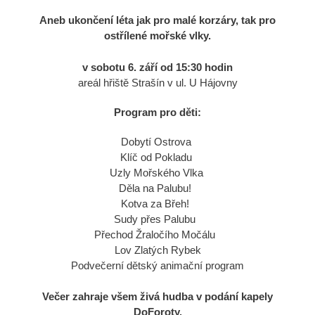
Aneb ukončení léta jak pro malé korzáry,
tak pro
ostřílené mořské vlky.
v sobotu 6. září od 15:30 hodin
areál hřiště Strašín v ul. U Hájovny
Program pro děti:
Dobytí Ostrova
Klíč od Pokladu
Uzly Mořského Vlka
Děla na Palubu!
Kotva za Břeh!
Sudy přes Palubu
Přechod Žraločího Močálu
Lov Zlatých Rybek
Podvečerní dětský animační program
Večer zahraje všem živá hudba v podání kapely
DoForoty.