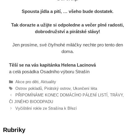
Spousta jídla a pití, … všeho bude dostatek
.
Tak dorazte a užijte si odpoledne a večer plné radosti,
dobrodružství a pirátské slávy!
Jen prosíme, své čtyřnohé miláčky nechte pro tento den
doma.
Těší se na vás kapitánka Helena Lacinová
a celá posádka Osadního výboru Strašín
Rubriky
Akce pro děti
,
Aktuality
Štítky
Ostrov pokladů
,
Pirátský ostrov
,
Ukončení léta
PŘIPOMÍNÁME KONEC DOMÁCÍHO PÁLENÍ LISTÍ, TRÁVY,
ČI JINÉHO BIOODPADU
Vyčištění rokle ze Strašína k Březí
Rubriky