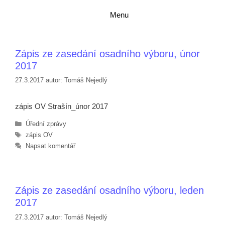
Přeskočit
Přeskočit
Menu
na
na
obsah
obsah
Zápis ze zasedání osadního výboru, únor
2017
27.3.2017
autor:
Tomáš Nejedlý
zápis OV Strašín_únor 2017
Rubriky
Úřední zprávy
Štítky
zápis OV
Napsat komentář
Zápis ze zasedání osadního výboru, leden
2017
27.3.2017
autor:
Tomáš Nejedlý