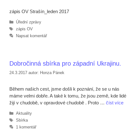
zápis OV Strašín_leden 2017
Rubriky
Úřední zprávy
Štítky
zápis OV
Napsat komentář
Dobročinná sbírka pro západní Ukrajinu.
24.3.2017
autor:
Honza Pánek
Během našich cest, jsme došli k poznání, že se u nás
máme velmi dobře. A také k tomu, že jsou země, kde lidé
žijí v chudobě, v opravdové chudobě . Proto …
číst více
Rubriky
Aktuality
Štítky
Sbírka
1 komentář