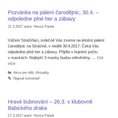
Pozvánka na pálení čarodějnic, 30.4. –
odpoledne plné her a zábavy
21.3.2017
autor:
Honza Pánek
Vážení Strašíňáci, srdečně Vás zveme na letošní pálení
čarodějnic na Strašíně, v neděli 30.4.2017. Čeká Vás
odpoledne plné her a zábavy. Přijďte v hojném počtu
v maskách. Nejlepší 3 masky budou odměněny. …
číst
více
Rubriky
Akce pro děti
,
Aktuality
Napsat komentář
Hravé bubnování – 26.3. v klubovně
Babického draka
17.3.2017
autor:
Honza Pánek