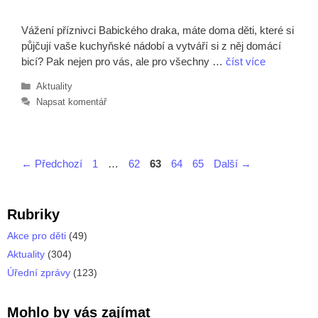
Vážení příznivci Babického draka, máte doma děti, které si
půjčují vaše kuchyňské nádobí a vytváří si z něj domácí
bicí? Pak nejen pro vás, ale pro všechny …
číst více
Rubriky
Aktuality
Napsat komentář
Stránka
Stránka
Stránka
Stránka
Stránka
←
Předchozí
1
…
62
63
64
65
Další
→
Rubriky
Akce pro děti
(49)
Aktuality
(304)
Úřední zprávy
(123)
Mohlo by vás zajímat